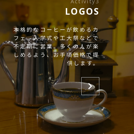
Activity3
LOGOS
本格的なコーヒーが飲めるカ
フェ。入学式や工大祭などで
不定期に営業。多くの人が楽
しめるよう、お手頃価格で提
供します。