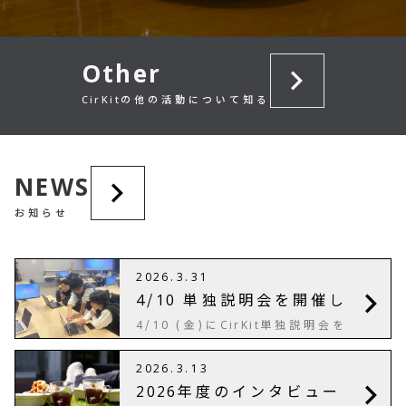
Other
の他の活動について知る
CirKit
NEWS
お知らせ
.
.
2026
3
31
/
単独説明会を開催し
4
10
ます
/
(金)に
単独説明会を
4
10
CirKit
開催します～。
の紹介だけ
CirKit
でなく、参加までの流れについ
.
.
2026
3
13
てのお話や質問タイムも設けて
います。皆様のご参加をお待ち
年度のインタビュー
2026
しております！ 【日時】
/
4
10