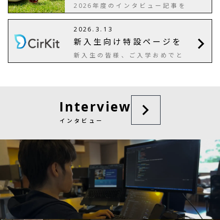
公開しました！
:
- 【場所】
号館
ご
17
10
7
303
年度のインタビュー記事を
2026
都合の合わない方は各種お問い
公開しました！
（メン
Interview
合わせ(
,
,
)より
X
Instagram
HP
バーの声）からご覧ください！
ご連絡ください。 詳細は特設ペ
.
.
2026
3
13
【インタビュワー】 松岡愛梨さ
ージ(
)及び
welcome
JOIM
ん(リーダー) 山上瑠偉さん(エ
新入生向け特設ページを
(
)をご覧ください。
US
ンジニア) 山田桜さん(デザイナ
recruit
公開しました！
ー) 酒井唯有さん(広報) 淺木万
新入生の皆様、ご入学おめでと
尋さん(カフェロゴス)
うございます！ 金沢工業大学の
新入生、在校生向けに
につ
CirKit
いてまとめたページを公開しま
した。 募集職種や単独説明会な
ど重要な内容も含まれています
Interview
のでぜひご覧ください！ 特設ペ
ージ
インタビュー