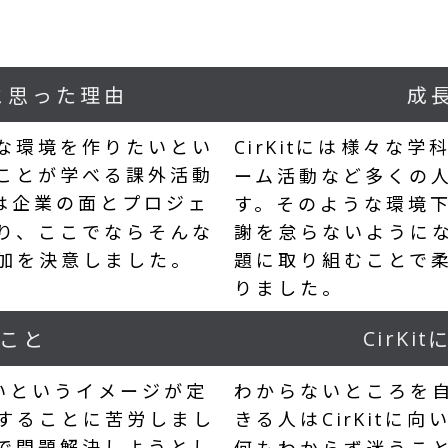
と思った理由
成
な環境を作りたいとい
には様々な学
CirKit
ことが学べる課外活動
ーム活動など多くの
は企業の面とプロジェ
す。そのような環境
り、ここでならそんな
謝を怠らないように
加を決意しました。
題に取り組むことで
りました。
こと
CirKit
いというイメージが定
わからないところを
することに苦労しまし
きる人は
に向い
CirKit
で問題解決しようとし
何もわからず迷うこ